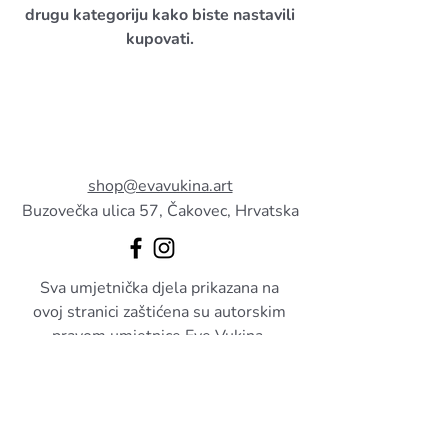
drugu kategoriju kako biste nastavili
kupovati.
shop@evavukina.art
Buzovečka ulica 57, Čakovec, Hrvatska
Sva umjetnička djela prikazana na
ovoj stranici zaštićena su autorskim
pravom umjetnice Eve Vukina.
Kupnjom stječete vlasništvo nad
kupljenim fizičkim primjerkom djela,
dok sva autorska prava ostaju u
vlasništvu autorice. Umnožavanje,