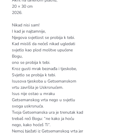
Akril na lanenom platnu,
20 × 30 cm
2026.
Nikad nisi sam!
I kad je najtamnije,
Njegova svjetlost se probija k tebi.
Kad misliš da nećeš nikad ugledati
svjetlo kao plod molitve upućene
Bogu,
ono se probija k tebi.
Kroz gusti mrak beznađa i tjeskobe,
Svjetlo se probija k tebi.
Isusova tjeskoba u Getsemanskom
vrtu završila je Uskrsnućem.
Isus nije ostao u mraku
Getsemanskog vrta nego u svjetlu
svoga uskrsnuća.
Tvoja Getsemanska ura je trenutak kad
trebaš reći Bogu: “ne kako ja hoću
nego, kako hoćeš Ti”.
Nemoj bježati iz Getsemanskog vrta jer