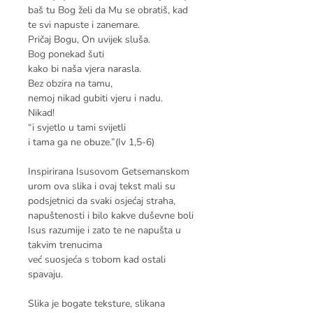
baš tu Bog želi da Mu se obratiš, kad
te svi napuste i zanemare.
Pričaj Bogu, On uvijek sluša.
Bog ponekad šuti
kako bi naša vjera narasla.
Bez obzira na tamu,
nemoj nikad gubiti vjeru i nadu.
Nikad!
“i svjetlo u tami svijetli
i tama ga ne obuze.”(Iv 1,5-6)
Inspirirana Isusovom Getsemanskom
urom ova slika i ovaj tekst mali su
podsjetnici da svaki osjećaj straha,
napuštenosti i bilo kakve duševne boli
Isus razumije i zato te ne napušta u
takvim trenucima
već suosjeća s tobom kad ostali
spavaju.
Slika je bogate teksture, slikana