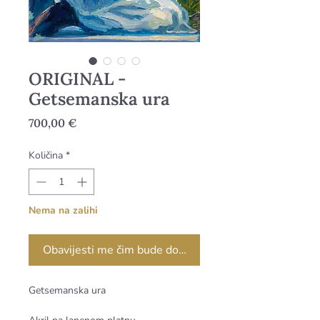
ORIGINAL -
Getsemanska ura
Cijena
700,00 €
Količina
*
Nema na zalihi
Obavijesti me čim bude dostupno
Getsemanska ura