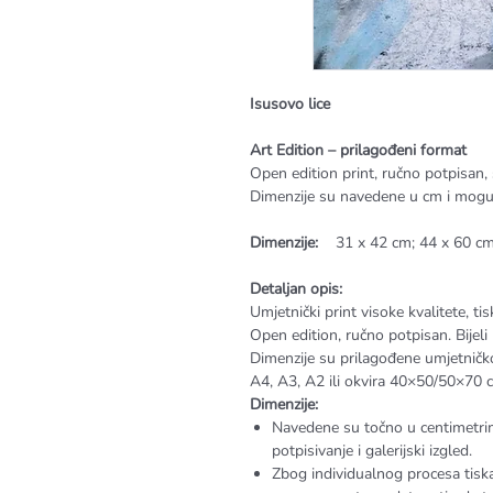
Isusovo lice
Art Edition – prilagođeni format
Open edition print, ručno potpisan, 
Dimenzije su navedene u cm i mogu
Dimenzije:
31 x 42 cm; 44 x 60 c
Detaljan opis:
Umjetnički print visoke kvalitete, 
Open edition, ručno potpisan. Bijeli 
Dimenzije su prilagođene umjetnič
A4, A3, A2 ili okvira 40×50/50×70 c
Dimenzije:
Navedene su točno u centimetrima
potpisivanje i galerijski izgled.
Zbog individualnog procesa tiska 