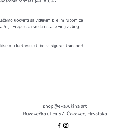
andardnih formata (A4, A3, A2)
.
lažemo uokviriti sa vidljivim bijelim rubom za
ma želji. Preporuča se da ostane vidljiv zbog
akirano u kartonske tube za siguran transport.
shop@evavukina.art
Buzovečka ulica 57, Čakovec, Hrvatska