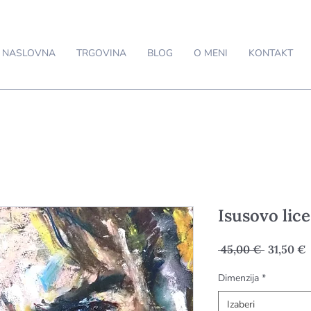
NASLOVNA
TRGOVINA
BLOG
O MENI
KONTAKT
Isusovo lice
Redovna
C
 45,00 € 
31,50 €
cijena
s
Dimenzija
*
Izaberi