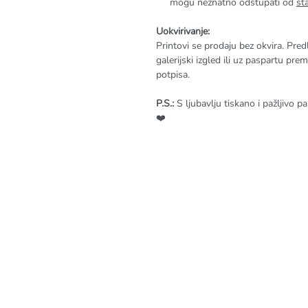
mogu neznatno odstupati od
st
Uokvirivanje:
Printovi se prodaju bez okvira. Pred
galerijski izgled ili uz paspartu pre
potpisa.
P.S.:
S ljubavlju tiskano i pažljivo p
❤️