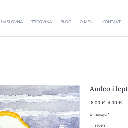
NASLOVNA
TRGOVINA
BLOG
O MENI
KONTAKT
Anđeo i lept
Redovna
Ci
 8,00 € 
4,00 €
cijena
s
Dimenzija
*
po
Izaberi