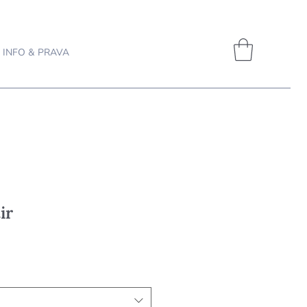
INFO & PRAVA
ir
jena
pustom