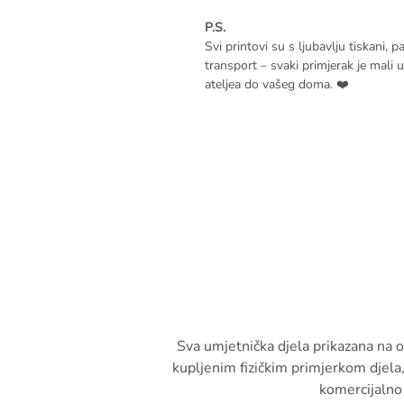
P.S.
Svi printovi su s ljubavlju tiskani, p
transport – svaki primjerak je mali u
ateljea do vašeg doma. ❤️
Sva umjetnička djela prikazana na 
kupljenim fizičkim primjerkom djela,
komercijalno