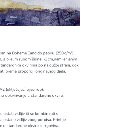
tiskan na Boheme Candido papiru (250 g/m²).
n, s bijelim rubom širine ~2 cm,namijenjenim
 standardnim okvirima po najdužoj strani, dok
i prema proporciji originalnog djela.
 A2
(uključujući bijeli rub).
vno uokvirivanje u standardne okvire.
 ostati vidljiv ili se kombinirati s
 ostane vidljiv zbog potpisa. Print je
 u standardne okvire iz trgovina.