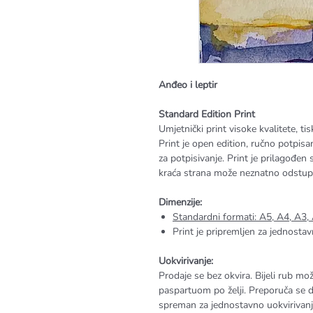
Anđeo i leptir
Standard Edition Print
Umjetnički print visoke kvalitete, 
Print je open edition, ručno potpisa
za potpisivanje. Print je prilagođen
kraća strana može neznatno odstupat
Dimenzije:
Standardni formati: A5, A4, A3,
Print je pripremljen za jednosta
Uokvirivanje:
Prodaje se bez okvira. Bijeli rub može
paspartuom po želji. Preporuča se da
spreman za jednostavno uokvirivanje