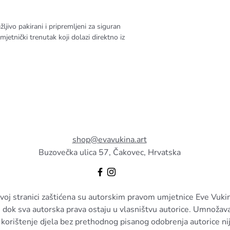
ažljivo pakirani i pripremljeni za siguran
mjetnički trenutak koji dolazi direktno iz
shop@evavukina.art
Buzovečka ulica 57, Čakovec, Hrvatska
ovoj stranici zaštićena su autorskim pravom umjetnice Eve Vuki
 dok sva autorska prava ostaju u vlasništvu autorice. Umnožavanj
 korištenje djela bez prethodnog pisanog odobrenja autorice ni