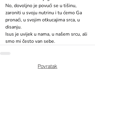
No, dovoljno je povući se u tišinu, 
zaroniti u svoju nutrinu i tu ćemo Ga 
pronaći, u svojim otkucajima srca, u 
disanju.
Isus je uvijek u nama, u našem srcu, ali 
smo mi često van sebe.
Povratak
shop@evavukina.art
Buzovečka ulica 57, Čakovec, Hrvatska
Sva umjetnička djela prikazana na
ovoj stranici zaštićena su autorskim
pravom umjetnice Eve Vukina.