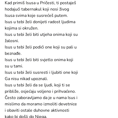
Kad primiš Isusa u Pričesti, ti postaješ 
hodajući tabernakul koji nosi živog 
Isusa svima koje susrećeš putem.
Isus u tebi želi donijeti radost ljudima 
kojima si okružen.
Isus u tebi želi biti utjeha onima koji su 
žalosni.
Isus u tebi želi podići one koji su pali u 
beznađe.
Isus u tebi želi biti svjetlo onima koji 
su u tami.
Isus u tebi želi susresti i ljubiti one koji 
Ga nisu nikad upoznali.
Isus u tebi želi da se ljudi, koji ti se 
približe, osjećaju voljeno i prihvaćeno.
Često zaboravljamo da je u nama Isus i 
mislimo da moramo izmoliti devetnice 
i obaviti ostale duhovne aktivnosti 
kako bi došli do Njega.