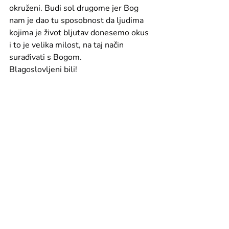
okruženi. Budi sol drugome jer Bog 
nam je dao tu sposobnost da ljudima 
kojima je život bljutav donesemo okus 
i to je velika milost, na taj način 
surađivati s Bogom.
Blagoslovljeni bili!
Povratak
shop@evavukina.art
Buzovečka ulica 57, Čakovec, Hrvatska
Sva umjetnička djela prikazana na
ovoj stranici zaštićena su autorskim
pravom umjetnice Eve Vukina.