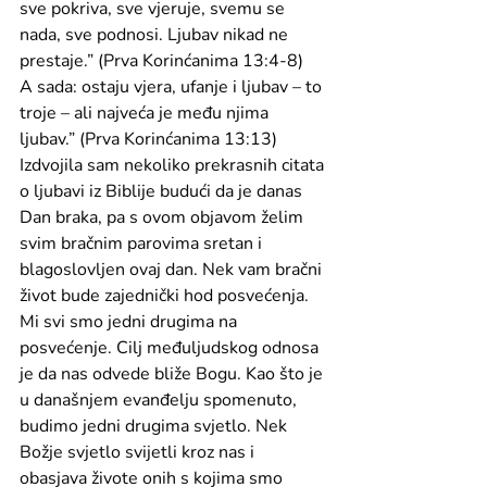
sve pokriva, sve vjeruje, svemu se 
nada, sve podnosi. Ljubav nikad ne 
prestaje.” (Prva Korinćanima 13:4-8)
A sada: ostaju vjera, ufanje i ljubav – to 
troje – ali najveća je među njima 
ljubav.” (Prva Korinćanima 13:13)
Izdvojila sam nekoliko prekrasnih citata 
o ljubavi iz Biblije budući da je danas 
Dan braka, pa s ovom objavom želim 
svim bračnim parovima sretan i 
blagoslovljen ovaj dan. Nek vam bračni 
život bude zajednički hod posvećenja. 
Mi svi smo jedni drugima na 
posvećenje. Cilj međuljudskog odnosa 
je da nas odvede bliže Bogu. Kao što je 
u današnjem evanđelju spomenuto, 
budimo jedni drugima svjetlo. Nek 
Božje svjetlo svijetli kroz nas i 
obasjava živote onih s kojima smo 