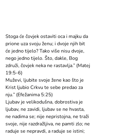
Stoga će čovjek ostaviti oca i majku da 
prione uza svoju ženu; i dvoje njih bit 
će jedno tijelo? Tako više nisu dvoje, 
nego jedno tijelo. Što, dakle, Bog 
združi, čovjek neka ne rastavlja.” (Matej 
19:5-6)
Muževi, ljubite svoje žene kao što je 
Krist ljubio Crkvu te sebe predao za 
nju.” (Efežanima 5:25)
Ljubav je velikodušna, dobrostiva je 
ljubav, ne zavidi, ljubav se ne hvasta, 
ne nadima se; nije nepristojna, ne traži 
svoje, nije razdražljiva, ne pamti zlo; ne 
raduje se nepravdi, a raduje se istini; 